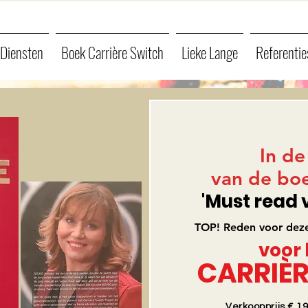
Diensten
Boek Carrière Switch
Lieke Lange
Referentie
In de
van de boe
'Must read 
TOP! Reden voor deze
voor 
CARRIÈR
Verkoopprijs € 19