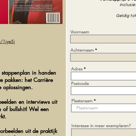
inclusi
Geldig to
Voornaam
l/1jye5j
Achternaam
Adres
te stappenplan in handen
te pakken: het Carrière
Postcode
e oplossingen.
eelden en interviews uit
Plaatsnaam
 of bullshit! Wel een
kt.
Interesse in meer exemplaren?
orbeelden uit de praktijk