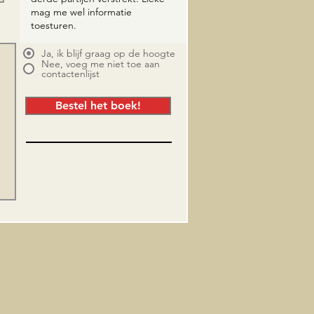
Ja, ik blijf graag op de hoogte
Nee, voeg me niet toe aan
contactenlijst
Bestel het boek!