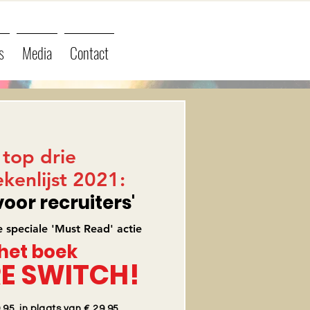
s
Media
Contact
 top drie
kenlijst 2021:
voor recruiters'
 speciale 'Must Read' actie
het boek
E SWITCH!
.95 in plaats van € 29,95