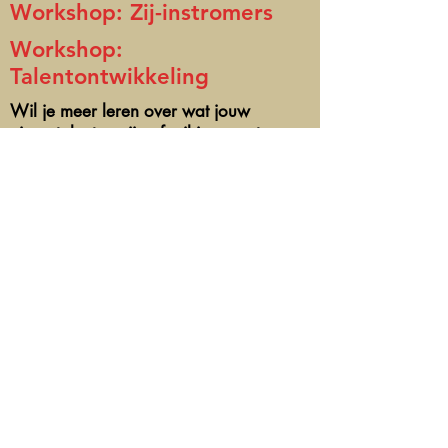
Workshop: Zij-instromers
Workshop:
Talentontwikkeling
Wil je meer leren over wat jouw
eigen talenten zijn of wil je meer te
weten komen over hoe je de talenten
in je team beter kunt benutten? Dan is
deze workshop iets voor jou!
We leren je hoe je talenten kunt
ontdekken en inzetten.
Hierbij maken we gebruik van
wetenschappelijk beproefde
methodes, die je instant inzicht geven
in jouw talenten. Deze methode kan
zowel voor individuen en teams.
Met de verworven inzichten maken
we een talent ontwikkelingsplan.