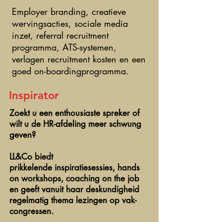
Deze workshop is een
Employer branding, creatieve
uitstekende kick-start om
wervingsacties, sociale media
concreet zij-instromers voor je
inzet, referral recruitment
organsatie te gaan werven.
programma, ATS-systemen,
verlagen recruitment kosten en een
goed on-boardingprogramma.
Inspirator
Zoekt u een enthousiaste spreker of
wilt u de HR-afdeling meer schwung
geven?
LL&Co biedt
prikkelende inspiratiesessies, hands
on workshops, coaching on the job
en geeft vanuit haar deskundigheid
regelmatig thema lezingen op vak-
congressen.