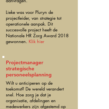
aanvragen.
Lieke was voor Pluryn de
projectleider, van strategie tot
operationele aanpak. Dit
succesvolle project heeft de
Nationale HR Zorg Award 2018
gewonnen.
Klik hier
Projectmanager
strategische
personeelsplanning
Wilt u anticiperen op de
toekomst? De wereld verandert
Magazine
snel. Hoe zorg je dat je
organisatie, afdelingen en
Lieke heeft bij Pluryn het
medewerkers zijn afgestemd op