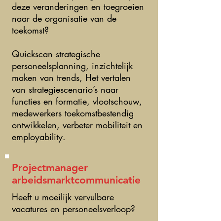
carrière switch traject opgezet.
deze veranderingen en toegroeien
Dit succesvolle project heeft de
naar de organisatie van de
Nationale HR Zorg
toekomst?
Award 2018 gewonnen.
Klik
hier
Quickscan strategische
personeelsplanning, inzichtelijk
In deze workshop deelt Lieke
maken van trends, Het vertalen
haar succes formule
van strategiescenario’s naar
functies en formatie, vlootschouw,
• Hoe ga je aan de slag met
medewerkers toekomstbestendig
een vernieuwde arbeidsmarkt
ontwikkelen, verbeter mobiliteit en
aanpak?
employability.
• Hoe ontwerp je een
maatwerk programma?
Projectmanager
• Hoe regel je de
arbeidsmarktcommunicatie
financiering?
• Wat zijn do’s en don’ts
Heeft u moeilijk vervulbare
vanuit de praktijk
vacatures en personeelsverloop?