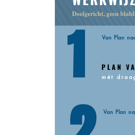
Doelgericht, geen blab
1
Van Plan naa
PLAN V
mét draa
2
Van Plan na