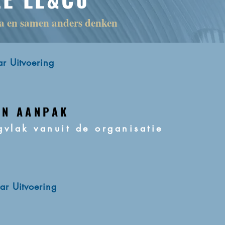
la en samen anders denken
r Uitvoering
AN AANPAK
gvlak vanuit de organisatie
ar Uitvoering