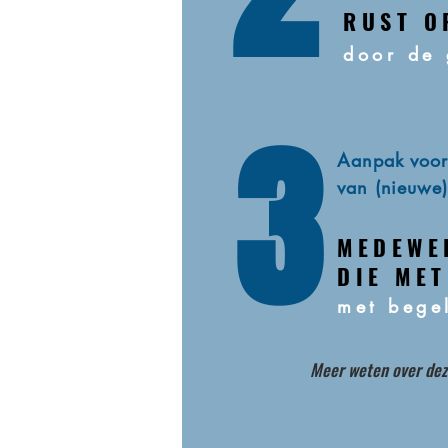
RUST O
door de 
3
Aanpak voor
van (nieuwe
MEDEWE
DIE ME
met bege
Meer weten over dez