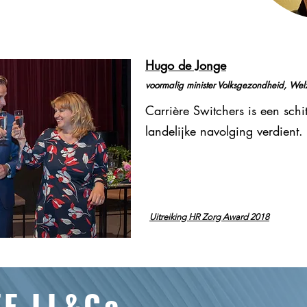
Hugo de Jonge
voormalig minister Volksgezondheid, Welz
Carrière Switchers is een schi
landelijke navolging verdient.
Uitreiking HR Zorg Award 2018
ZE LL&Co