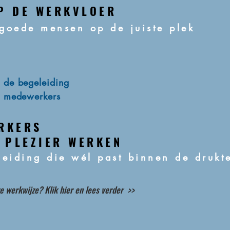
P DE WERKVLOER
goede mensen op de juiste plek
 de begeleiding
) medewerkers
RKERS
T PLEZIER WERKEN
leiding die wél past binnen de drukt
e werkwijze? Klik hier en lees verder >>