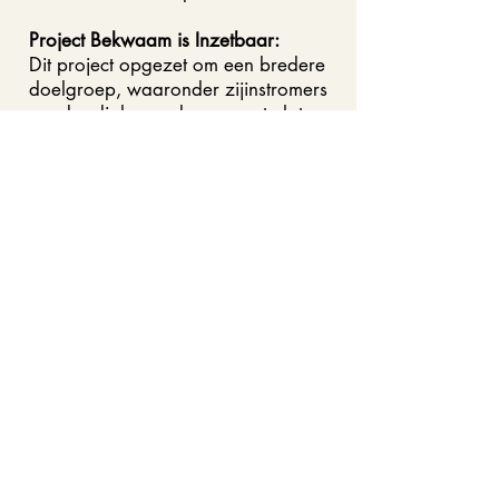
Project Bekwaam is Inzetbaar:
Dit project opgezet om een bredere
doelgroep, waaronder zijinstromers
zonder diploma, duurzaam te laten
instromen en ontwikkelen.
Het vervolg
Dankzij mijn ad interim teammanager
werkzaamheden kan Oktober verder
bouwen aan een toekomstgerichte
afdeling Medewerker & Organisatie
die:
Stevig gepositioneerd is als
strategische partner,
Medewerkers ondersteunt met
professioneel HR-advies en een