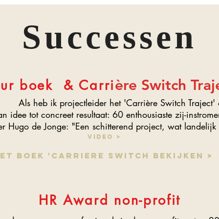
Successen
ère Switch Traj
ur boek & Carri
Als heb ik projectleider het 'Carrière Switch Traject
an idee tot concreet resultaat: 60 enthousiaste zij-instro
er Hugo de Jonge: "Een schitterend project, wat landelijk 
Video >
et boek 'carriere switch bekijken >
HR Award non-profit