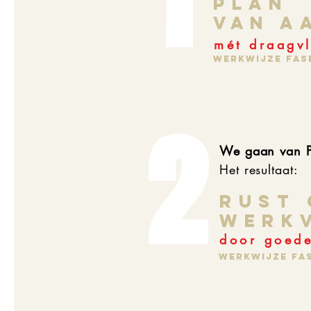
PLAN
VAN A
mét draagvl
Werkwijze fase
2
We gaan
van 
Het resultaat:
RUST 
WERK
door goede
Werkwijze fas