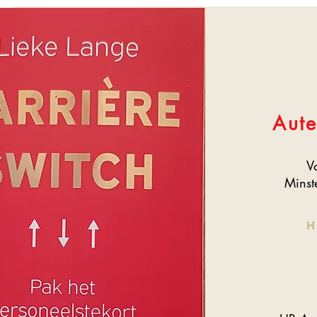
Aute
V
Minst
H