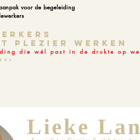
anpak voor de begeleiding
dewerkers
erkers
et plezier werken
ding die wél past in de drukte op we
 3 >
Lieke La