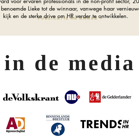
rd voor ervaren professionals in de non-profit sector, 2
 benoemde Lieke tot de winnaar, vanwege haar vernieu
kijk en de sterke drive om HR verder te ontwikkelen.
Publicatie HR Award >
in de media