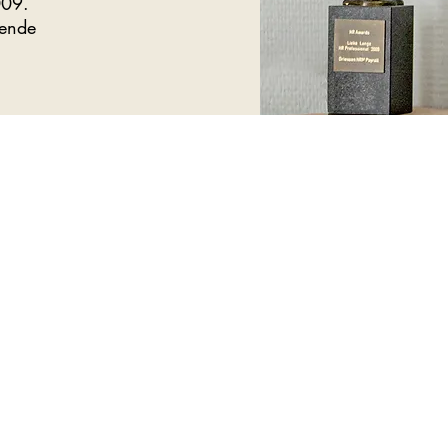
009.
wende