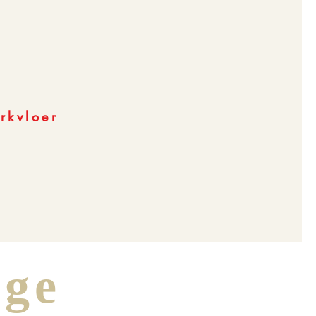
rkvloer
nge