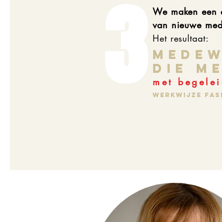
3
We maken een a
van
nieuwe me
Het resultaat:
MEdew
die m
met begelei
Werkwijze fase