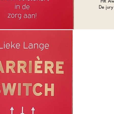
HR Awa
De jury