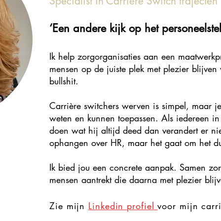
Specialist in Carrière Switch trajecten
‘Een andere kijk op het personeelstek
Ik help zorgorganisaties aan een maatwerkp
mensen op de juiste plek met plezier blijve
bullshit.
Carrière switchers werven is simpel, maar je
weten en kunnen toepassen. Als iedereen in j
doen wat hij altijd deed dan verandert er nie
ophangen over HR, maar het gaat om het du
Ik bied jou een concrete aanpak. Samen zorg
mensen aantrekt die daarna met plezier blij
Zie mijn
Linkedin profiel
voor mijn carr