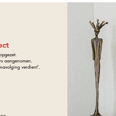
ect
' opgezet.
mers aangenomen.
navolging verdient'.