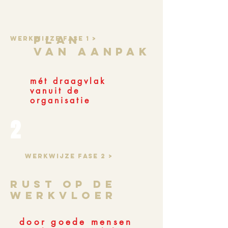
PLAN
Werkwijze fase 1 >
VAN AANPAK
mét draagvlak
vanuit de
organisatie
2
Werkwijze fase 2 >
RUST OP DE
WERKVLOER
door goede mensen