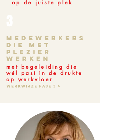
op de juiste plek
3
MEdewerkers
die met
plezier
werken
met begeleiding die
wél past in de drukte
op werkvloer
Werkwijze fase 3 >